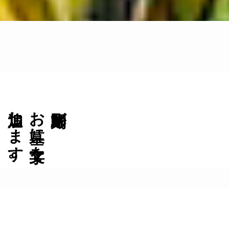
追加します。
お墓に文字を
彫刻師が、