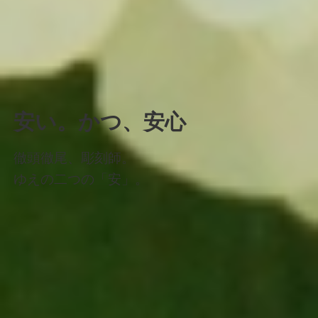
安い。かつ、安心
徹頭徹尾、彫刻師。
ゆえの二つの「安」。